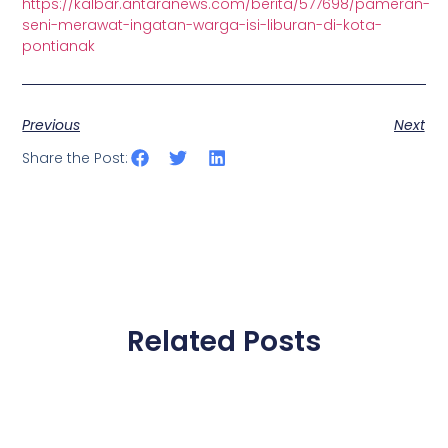
https://kalbar.antaranews.com/berita/577698/pameran-
seni-merawat-ingatan-warga-isi-liburan-di-kota-
pontianak
Previous
Next
Share the Post:
Related Posts