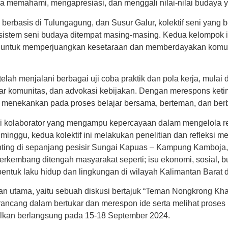
ka memahami, mengapresiasi, dan menggali nilai-nilai budaya y
berbasis di Tulungagung, dan Susur Galur, kolektif seni yang b
osistem seni budaya ditempat masing-masing. Kedua kelompok 
alat untuk memperjuangkan kesetaraan dan memberdayakan komun
lah menjalani berbagai uji coba praktik dan pola kerja, mulai 
ntar komunitas, dan advokasi kebijakan. Dengan merespons ket
h menekankan pada proses belajar bersama, berteman, dan ber
ai kolaborator yang mengampu kepercayaan dalam mengelola res
inggu, kedua kolektif ini melakukan penelitian dan refleksi 
penting di sepanjang pesisir Sungai Kapuas – Kampung Kambo
kembang ditengah masyarakat seperti; isu ekonomi, sosial, buda
ntuk laku hidup dan lingkungan di wilayah Kalimantan Barat 
tan utama, yaitu sebuah diskusi bertajuk “Teman Nongkrong Kha
ancang dalam bertukar dan merespon ide serta melihat proses k
alkan berlangsung pada 15-18 September 2024.