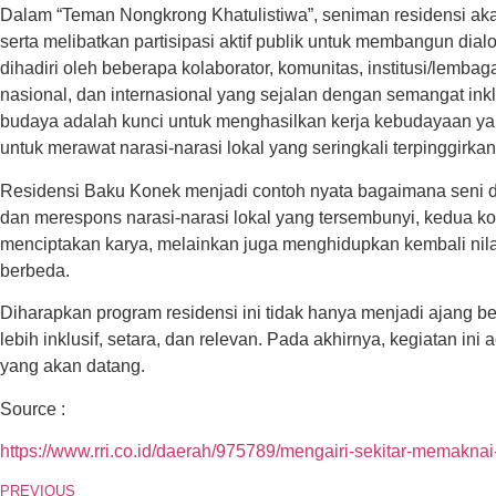
Dalam “Teman Nongkrong Khatulistiwa”, seniman residensi ak
serta melibatkan partisipasi aktif publik untuk membangun dia
dihadiri oleh beberapa kolaborator, komunitas, institusi/lemb
nasional, dan internasional yang sejalan dengan semangat inklu
budaya adalah kunci untuk menghasilkan kerja kebudayaan yan
untuk merawat narasi-narasi lokal yang seringkali terpinggirka
Residensi Baku Konek menjadi contoh nyata bagaimana seni d
dan merespons narasi-narasi lokal yang tersembunyi, kedua ko
menciptakan karya, melainkan juga menghidupkan kembali nilai-
berbeda.
Diharapkan program residensi ini tidak hanya menjadi ajang be
lebih inklusif, setara, dan relevan. Pada akhirnya, kegiatan 
yang akan datang.
Source :
https://www.rri.co.id/daerah/975789/mengairi-sekitar-memakn
PREVIOUS