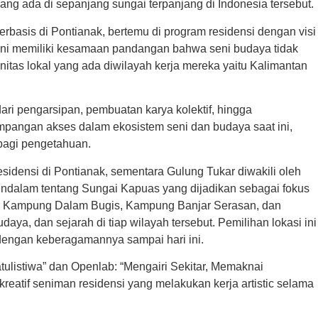
ang ada di sepanjang sungai terpanjang di Indonesia tersebut.
erbasis di Pontianak, bertemu di program residensi dengan visi
ini memiliki kesamaan pandangan bahwa seni budaya tidak
itas lokal yang ada diwilayah kerja mereka yaitu Kalimantan
dari pengarsipan, pembuatan karya kolektif, hingga
impangan akses dalam ekosistem seni dan budaya saat ini,
bagi pengetahuan.
idensi di Pontianak, sementara Gulung Tukar diwakili oleh
mendalam tentang Sungai Kapuas yang dijadikan sebagai fokus
ja, Kampung Dalam Bugis, Kampung Banjar Serasan, dan
ya, dan sejarah di tiap wilayah tersebut. Pemilihan lokasi ini
dengan keberagamannya sampai hari ini.
tulistiwa” dan Openlab: “Mengairi Sekitar, Memaknai
reatif seniman residensi yang melakukan kerja artistic selama