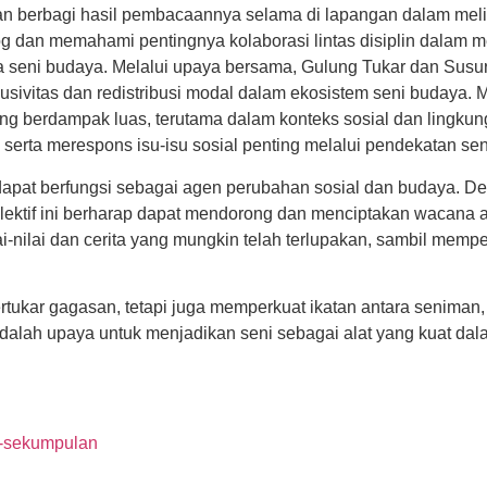
an berbagi hasil pembacaannya selama di lapangan dalam mel
log dan memahami pentingnya kolaborasi lintas disiplin dalam m
aga seni budaya. Melalui upaya bersama, Gulung Tukar dan Susur
sivitas dan redistribusi modal dalam ekosistem seni budaya. Me
g berdampak luas, terutama dalam konteks sosial dan lingkung
n serta merespons isu-isu sosial penting melalui pendekatan sen
apat berfungsi sebagai agen perubahan sosial dan budaya. De
lektif ini berharap dapat mendorong dan menciptakan wacana a
nilai dan cerita yang mungkin telah terlupakan, sambil memper
rtukar gagasan, tetapi juga memperkuat ikatan antara seniman,
ini adalah upaya untuk menjadikan seni sebagai alat yang kuat 
ai-sekumpulan