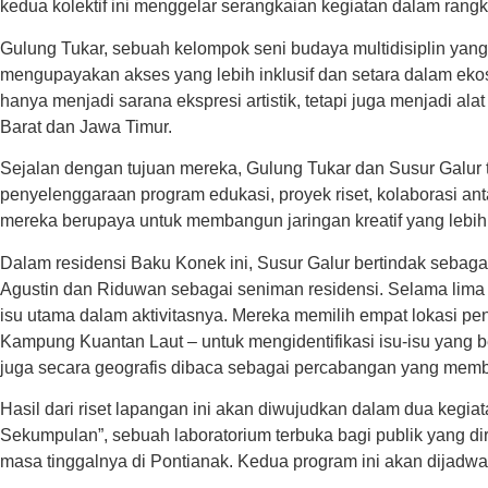
kedua kolektif ini menggelar serangkaian kegiatan dalam rang
Gulung Tukar, sebuah kelompok seni budaya multidisiplin yang 
mengupayakan akses yang lebih inklusif dan setara dalam ek
hanya menjadi sarana ekspresi artistik, tetapi juga menjadi 
Barat dan Jawa Timur.
Sejalan dengan tujuan mereka, Gulung Tukar dan Susur Galur te
penyelenggaraan program edukasi, proyek riset, kolaborasi a
mereka berupaya untuk membangun jaringan kreatif yang lebi
Dalam residensi Baku Konek ini, Susur Galur bertindak sebag
Agustin dan Riduwan sebagai seniman residensi. Selama lima m
isu utama dalam aktivitasnya. Mereka memilih empat lokasi 
Kampung Kuantan Laut – untuk mengidentifikasi isu-isu yang ber
juga secara geografis dibaca sebagai percabangan yang membe
Hasil dari riset lapangan ini akan diwujudkan dalam dua kegia
Sekumpulan”, sebuah laboratorium terbuka bagi publik yang dir
masa tinggalnya di Pontianak. Kedua program ini akan dijadw